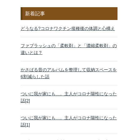
新着記事
どうなる?コロナワクチン接種後の体調と心構え
ファブラッシュの「柔軟剤」と「濃縮柔軟剤」の
違いとは？
かさばる昔のアルバムを整理して収納スペースを
6割減らした話
ついに我が家にも…。主人がコロナ陽性になった
話[2]
ついに我が家にも…。主人がコロナ陽性になった
話[1]