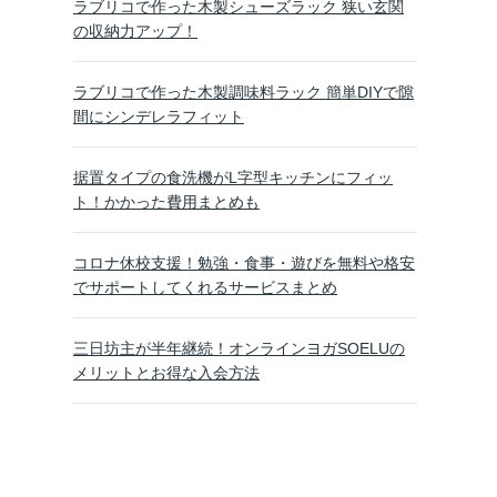
ラブリコで作った木製シューズラック 狭い玄関
の収納力アップ！
ラブリコで作った木製調味料ラック 簡単DIYで隙
間にシンデレラフィット
据置タイプの食洗機がL字型キッチンにフィッ
ト！かかった費用まとめも
コロナ休校支援！勉強・食事・遊びを無料や格安
でサポートしてくれるサービスまとめ
三日坊主が半年継続！オンラインヨガSOELUの
メリットとお得な入会方法