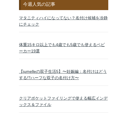
今週人気の記事
マタニティハイになってない？名付け候補を冷静
にチェック
体重15キロ以上でも4歳でも5歳でも使えるベビ
ーカー19選
【jumelleの双子生活5】〜妊娠編：名付けはどう
する!?ハーフな双子の名付け方〜
クリアポケットファイリングで使える幅広インデ
ックス＆ファイル