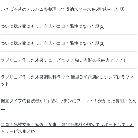
かさばる昔のアルバムを整理して収納スペースを6割減らした話
ついに我が家にも…。主人がコロナ陽性になった話[2]
ついに我が家にも…。主人がコロナ陽性になった話[1]
ラブリコで作った木製シューズラック 狭い玄関の収納力アップ！
ラブリコで作った木製調味料ラック 簡単DIYで隙間にシンデレラフィ
ット
据置タイプの食洗機がL字型キッチンにフィット！かかった費用まとめ
も
コロナ休校支援！勉強・食事・遊びを無料や格安でサポートしてくれ
るサービスまとめ