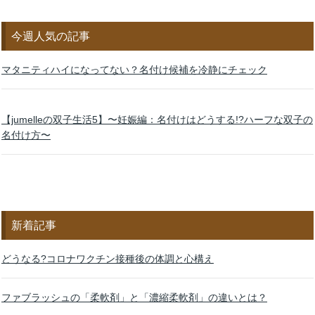
今週人気の記事
マタニティハイになってない？名付け候補を冷静にチェック
【jumelleの双子生活5】〜妊娠編：名付けはどうする!?ハーフな双子の
名付け方〜
新着記事
どうなる?コロナワクチン接種後の体調と心構え
ファブラッシュの「柔軟剤」と「濃縮柔軟剤」の違いとは？