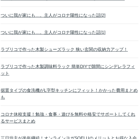
ついに我が家にも…。主人がコロナ陽性になった話[2]
ついに我が家にも…。主人がコロナ陽性になった話[1]
ラブリコで作った木製シューズラック 狭い玄関の収納力アップ！
ラブリコで作った木製調味料ラック 簡単DIYで隙間にシンデレラフィ
ット
据置タイプの食洗機がL字型キッチンにフィット！かかった費用まとめ
も
コロナ休校支援！勉強・食事・遊びを無料や格安でサポートしてくれ
るサービスまとめ
三日坊主が半年継続！オンラインヨガSOELUのメリットとお得な入会