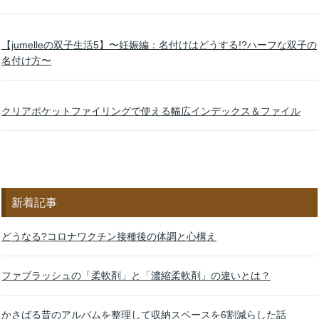
【jumelleの双子生活5】〜妊娠編：名付けはどうする!?ハーフな双子の
名付け方〜
クリアポケットファイリングで使える幅広インデックス＆ファイル
新着記事
どうなる?コロナワクチン接種後の体調と心構え
ファブラッシュの「柔軟剤」と「濃縮柔軟剤」の違いとは？
かさばる昔のアルバムを整理して収納スペースを6割減らした話