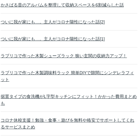
かさばる昔のアルバムを整理して収納スペースを6割減らした話
ついに我が家にも…。主人がコロナ陽性になった話[2]
ついに我が家にも…。主人がコロナ陽性になった話[1]
ラブリコで作った木製シューズラック 狭い玄関の収納力アップ！
ラブリコで作った木製調味料ラック 簡単DIYで隙間にシンデレラフィ
ット
据置タイプの食洗機がL字型キッチンにフィット！かかった費用まとめ
も
コロナ休校支援！勉強・食事・遊びを無料や格安でサポートしてくれ
るサービスまとめ