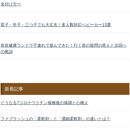
名付け方〜
双子・年子・三つ子でも大丈夫！多人数対応ベビーカー13選
奈良健康ランドで子連れで遊んできた！行く前の疑問の答えと次回へ
の教訓
新着記事
どうなる?コロナワクチン接種後の体調と心構え
ファブラッシュの「柔軟剤」と「濃縮柔軟剤」の違いとは？